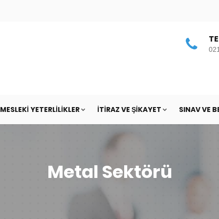
TE
02
MESLEKI YETERLILIKLER
İTIRAZ VE ŞIKAYET
SINAV VE 
Metal Sektörü