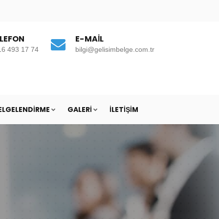
LEFON
E-MAIL
16 493 17 74
bilgi@gelisimbelge.com.tr
BELGELENDIRME
GALERI
İLETIŞIM