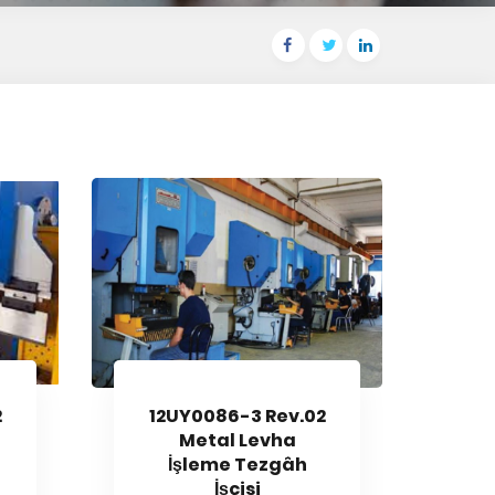
2
12UY0086-3 Rev.02
Metal Levha
İşleme Tezgâh
İşçisi