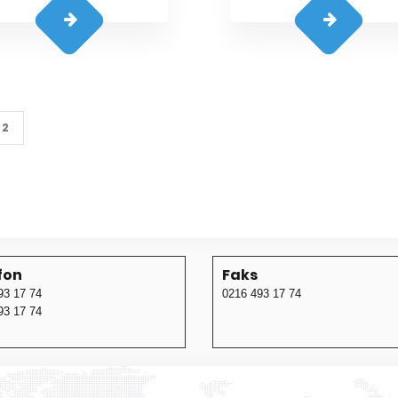
2
fon
Faks
93 17 74
0216 493 17 74
93 17 74