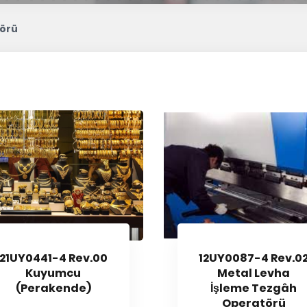
törü
21UY0441-4 Rev.00
12UY0087-4 Rev.0
Kuyumcu
Metal Levha
(Perakende)
İşleme Tezgâh
Operatörü